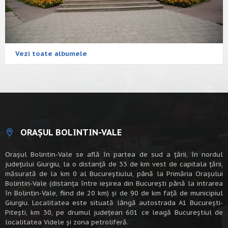
Vezi toate albumele
ORAȘUL BOLINTIN-VALE
Oraşul Bolintin-Vale se află în partea de sud a ţării, în nordul
judeţului Giurgiu, la o distanţă de 33 de km vest de capitala țării,
măsurată de la km 0 al Bucureștiului, până la Primăria Orașului
Bolintin-Vale (distanța între ieșirea din București până la intrarea
în Bolintin-Vale, fiind de 20 km) şi de 90 de km faţă de municipiul
Giurgiu. Localitatea este situată lângă autostrada A1 Bucureşti-
Piteşti, km 30, pe drumul judeţean 601 ce leagă Bucureştiul de
localitatea Videle şi zona petroliferă.