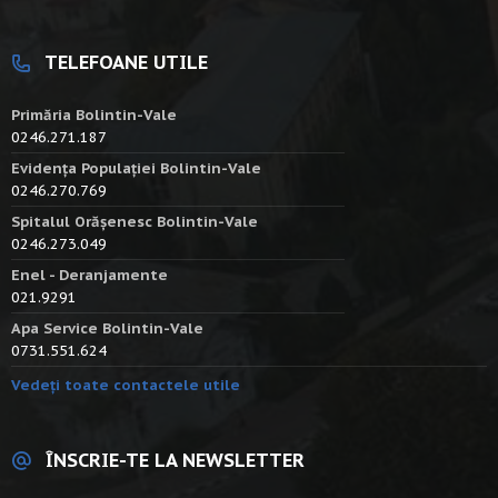
TELEFOANE UTILE
Primăria Bolintin-Vale
0246.271.187
Evidența Populației Bolintin-Vale
0246.270.769
Spitalul Orășenesc Bolintin-Vale
0246.273.049
Enel - Deranjamente
021.9291
Apa Service Bolintin-Vale
0731.551.624
Vedeți toate contactele utile
ÎNSCRIE-TE LA NEWSLETTER