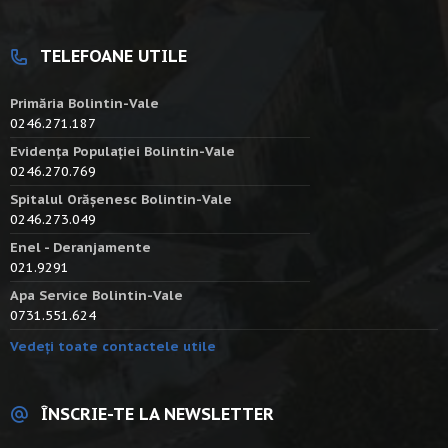
TELEFOANE UTILE
Primăria Bolintin-Vale
0246.271.187
Evidența Populației Bolintin-Vale
0246.270.769
Spitalul Orășenesc Bolintin-Vale
0246.273.049
Enel - Deranjamente
021.9291
Apa Service Bolintin-Vale
0731.551.624
Vedeți toate contactele utile
ÎNSCRIE-TE LA NEWSLETTER