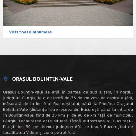
Vezi toate albumele
ORAȘUL BOLINTIN-VALE
Oraşul Bolintin-Vale se află în partea de sud a ţării, în nordul
judeţului Giurgiu, la o distanţă de 33 de km vest de capitala țării,
măsurată de la km 0 al Bucureștiului, până la Primăria Orașului
Bolintin-Vale (distanța între ieșirea din București până la intrarea
în Bolintin-Vale, fiind de 20 km) şi de 90 de km faţă de municipiul
Giurgiu. Localitatea este situată lângă autostrada A1 Bucureşti-
Piteşti, km 30, pe drumul judeţean 601 ce leagă Bucureştiul de
localitatea Videle şi zona petroliferă.