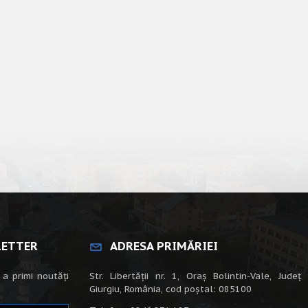
LETTER
ADRESA PRIMĂRIEI
 a primi noutăți
Str. Libertății nr. 1, Oraș Bolintin-Vale, Județ
Giurgiu, România, cod poștal: 085100