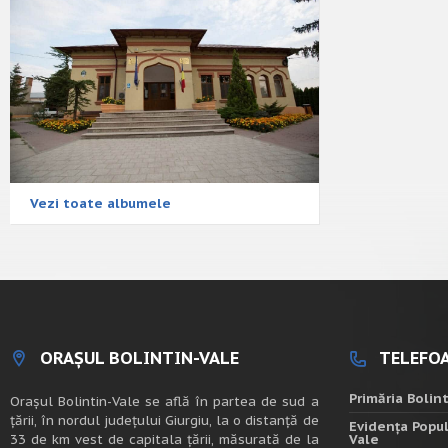
Vezi toate albumele
ORAȘUL BOLINTIN-VALE
TELEFOA
Primăria Bolin
Oraşul Bolintin-Vale se află în partea de sud a
ţării, în nordul judeţului Giurgiu, la o distanţă de
Evidența Popul
33 de km vest de capitala țării, măsurată de la
Vale