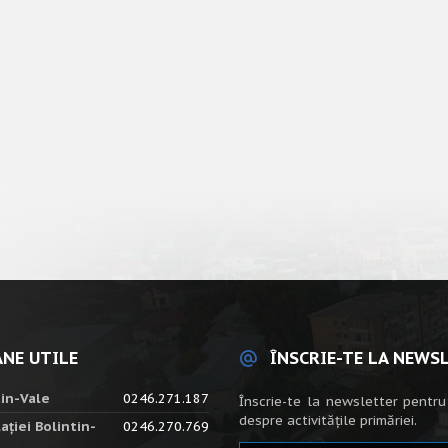
NE UTILE
ÎNSCRIE-TE LA NEWS
tin-Vale
0246.271.187
Înscrie-te la newsletter pentru
despre activitățile primăriei.
ației Bolintin-
0246.270.769