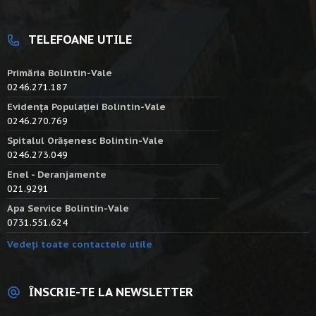
TELEFOANE UTILE
Primăria Bolintin-Vale
0246.271.187
Evidența Populației Bolintin-Vale
0246.270.769
Spitalul Orășenesc Bolintin-Vale
0246.273.049
Enel - Deranjamente
021.9291
Apa Service Bolintin-Vale
0731.551.624
Vedeți toate contactele utile
ÎNSCRIE-TE LA NEWSLETTER