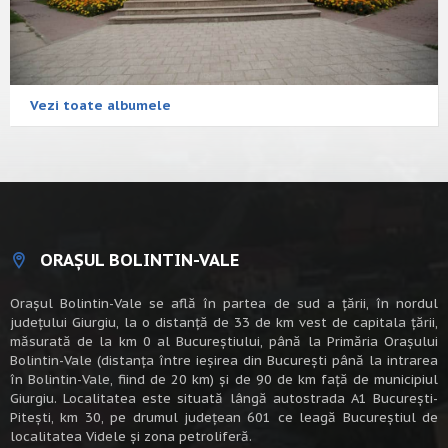
Vezi toate albumele
ORAȘUL BOLINTIN-VALE
Oraşul Bolintin-Vale se află în partea de sud a ţării, în nordul
judeţului Giurgiu, la o distanţă de 33 de km vest de capitala țării,
măsurată de la km 0 al Bucureștiului, până la Primăria Orașului
Bolintin-Vale (distanța între ieșirea din București până la intrarea
în Bolintin-Vale, fiind de 20 km) şi de 90 de km faţă de municipiul
Giurgiu. Localitatea este situată lângă autostrada A1 Bucureşti-
Piteşti, km 30, pe drumul judeţean 601 ce leagă Bucureştiul de
localitatea Videle şi zona petroliferă.