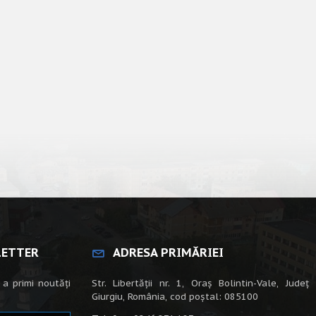
LETTER
ADRESA PRIMĂRIEI
 a primi noutăți
Str. Libertății nr. 1, Oraș Bolintin-Vale, Județ
Giurgiu, România, cod poștal: 085100