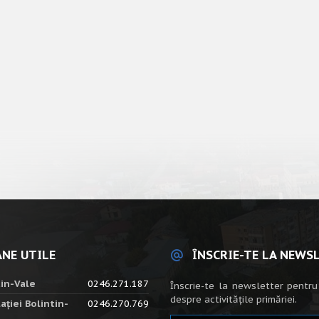
NE UTILE
ÎNSCRIE-TE LA NEWS
tin-Vale
0246.271.187
Înscrie-te la newsletter pentru
despre activitățile primăriei.
ației Bolintin-
0246.270.769