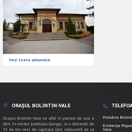
Vezi toate albumele
ORAȘUL BOLINTIN-VALE
TELEFOA
Primăria Bolin
Oraşul Bolintin-Vale se află în partea de sud a
ţării, în nordul judeţului Giurgiu, la o distanţă de
Evidența Popul
33 de km vest de capitala țării, măsurată de la
Vale