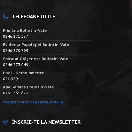
TELEFOANE UTILE
Primăria Bolintin-Vale
0246.271.187
Evidența Populației Bolintin-Vale
0246.270.769
Spitalul Orășenesc Bolintin-Vale
0246.273.049
Enel - Deranjamente
021.9291
Apa Service Bolintin-Vale
0731.551.624
Vedeți toate contactele utile
ÎNSCRIE-TE LA NEWSLETTER