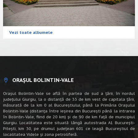
Vezi toate albumele
ORAȘUL BOLINTIN-VALE
Oraşul Bolintin-Vale se află în partea de sud a ţării, în nordul
judeţului Giurgiu, la o distanţă de 33 de km vest de capitala țării,
măsurată de la km 0 al Bucureștiului, până la Primăria Orașului
Bolintin-Vale (distanța între ieșirea din București până la intrarea
în Bolintin-Vale, fiind de 20 km) şi de 90 de km faţă de municipiul
Giurgiu. Localitatea este situată lângă autostrada A1 Bucureşti-
Piteşti, km 30, pe drumul judeţean 601 ce leagă Bucureştiul de
localitatea Videle şi zona petroliferă.