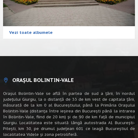
Vezi toate albumele
ORAȘUL BOLINTIN-VALE
Oraşul Bolintin-Vale se află în partea de sud a ţării, în nordul
judeţului Giurgiu, la o distanţă de 33 de km vest de capitala țării,
măsurată de la km 0 al Bucureștiului, până la Primăria Orașului
Bolintin-Vale (distanța între ieșirea din București până la intrarea
în Bolintin-Vale, fiind de 20 km) şi de 90 de km faţă de municipiul
Giurgiu. Localitatea este situată lângă autostrada A1 Bucureşti-
Piteşti, km 30, pe drumul judeţean 601 ce leagă Bucureştiul de
localitatea Videle şi zona petroliferă.