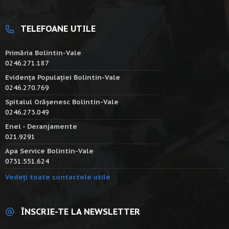
TELEFOANE UTILE
Primăria Bolintin-Vale
0246.271.187
Evidența Populației Bolintin-Vale
0246.270.769
Spitalul Orășenesc Bolintin-Vale
0246.273.049
Enel - Deranjamente
021.9291
Apa Service Bolintin-Vale
0731.551.624
Vedeți toate contactele utile
ÎNSCRIE-TE LA NEWSLETTER