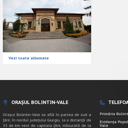
Vezi toate albumele
ORAȘUL BOLINTIN-VALE
TELEFOA
Primăria Bolin
Oraşul Bolintin-Vale se află în partea de sud a
ţării, în nordul judeţului Giurgiu, la o distanţă de
Evidența Popul
33 de km vest de capitala țării, măsurată de la
Vale