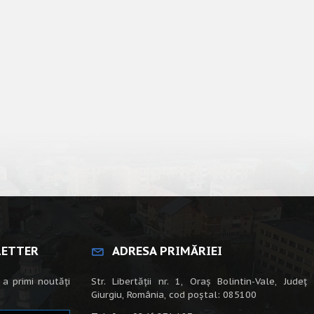
LETTER
ADRESA PRIMĂRIEI
 a primi noutăți
Str. Libertății nr. 1, Oraș Bolintin-Vale, Județ
Giurgiu, România, cod poștal: 085100