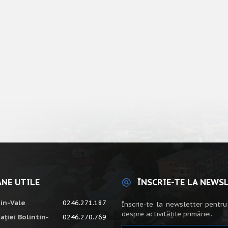
NE UTILE
ÎNSCRIE-TE LA NEWS
tin-Vale
0246.271.187
Înscrie-te la newsletter pentru
despre activitățile primăriei.
ației Bolintin-
0246.270.769