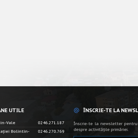
NE UTILE
ÎNSCRIE-TE LA NEWS
tin-Vale
0246.271.187
Înscrie-te la newsletter pentru
despre activitățile primăriei.
ației Bolintin-
0246.270.769