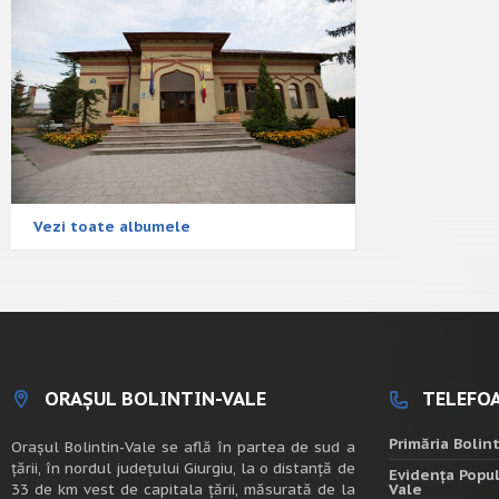
Vezi toate albumele
ORAȘUL BOLINTIN-VALE
TELEFOA
Primăria Bolin
Oraşul Bolintin-Vale se află în partea de sud a
ţării, în nordul judeţului Giurgiu, la o distanţă de
Evidența Popul
33 de km vest de capitala țării, măsurată de la
Vale