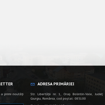
LETTER
ADRESA PRIMĂRIEI
 a primi noutăți
Str. Libertății nr. 1, Oraș Bolintin-Vale, Județ
Giurgiu, România, cod poștal: 085100