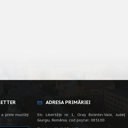
LETTER
ADRESA PRIMĂRIEI
 a primi noutăți
Str. Libertății nr. 1, Oraș Bolintin-Vale, Județ
Giurgiu, România, cod poștal: 085100