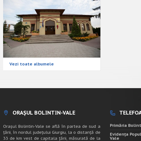
Vezi toate albumele
ORAȘUL BOLINTIN-VALE
TELEFOA
Primăria Bolin
Oraşul Bolintin-Vale se află în partea de sud a
ţării, în nordul judeţului Giurgiu, la o distanţă de
Evidența Popul
33 de km vest de capitala țării, măsurată de la
Vale