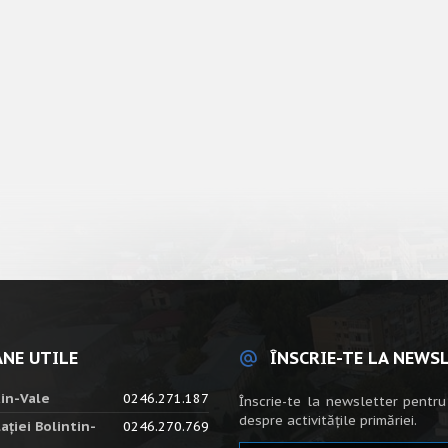
NE UTILE
ÎNSCRIE-TE LA NEWS
tin-Vale
0246.271.187
Înscrie-te la newsletter pentru
despre activitățile primăriei.
ației Bolintin-
0246.270.769