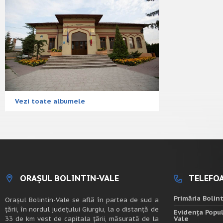
Vezi toate albumele
ORAȘUL BOLINTIN-VALE
TELEFOA
Primăria Bolin
Oraşul Bolintin-Vale se află în partea de sud a
ţării, în nordul judeţului Giurgiu, la o distanţă de
Evidența Popul
33 de km vest de capitala țării, măsurată de la
Vale