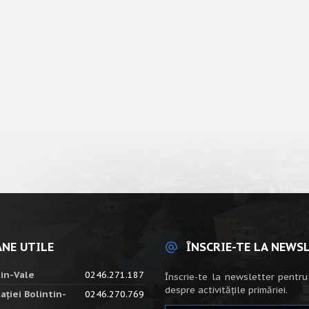
NE UTILE
ÎNSCRIE-TE LA NEWS
tin-Vale
0246.271.187
Înscrie-te la newsletter pentru
despre activitățile primăriei.
ației Bolintin-
0246.270.769