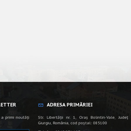
LETTER
ADRESA PRIMĂRIEI
 a primi noutăți
Str. Libertății nr. 1, Oraș Bolintin-Vale, Județ
Giurgiu, România, cod poștal: 085100