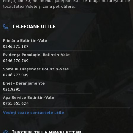
Piteşti, km 30, pe drumul judeţean 601 ce leagă Bucureştiul de
localitatea Videle şi zona petroliferă.
TELEFOANE UTILE
Primăria Bolintin-Vale
0246.271.187
Evidența Populației Bolintin-Vale
0246.270.769
Spitalul Orășenesc Bolintin-Vale
0246.273.049
Enel - Deranjamente
021.9291
Apa Service Bolintin-Vale
0731.551.624
Vedeți toate contactele utile
ÎNSCRIE-TE LA NEWSLETTER