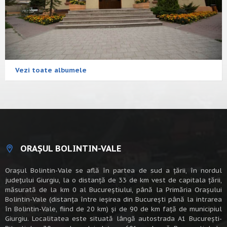
Vezi toate albumele
ORAȘUL BOLINTIN-VALE
Oraşul Bolintin-Vale se află în partea de sud a ţării, în nordul
judeţului Giurgiu, la o distanţă de 33 de km vest de capitala țării,
măsurată de la km 0 al Bucureștiului, până la Primăria Orașului
Bolintin-Vale (distanța între ieșirea din București până la intrarea
în Bolintin-Vale, fiind de 20 km) şi de 90 de km faţă de municipiul
Giurgiu. Localitatea este situată lângă autostrada A1 Bucureşti-