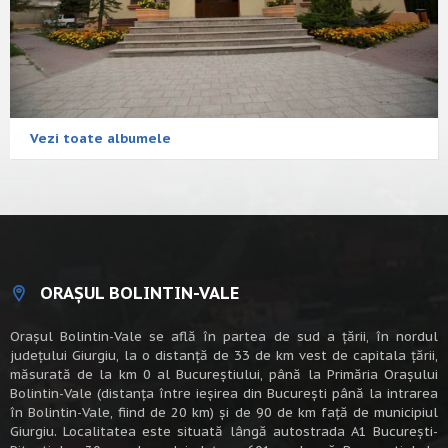
Vezi toate albumele
ORAȘUL BOLINTIN-VALE
Oraşul Bolintin-Vale se află în partea de sud a ţării, în nordul
judeţului Giurgiu, la o distanţă de 33 de km vest de capitala țării,
măsurată de la km 0 al Bucureștiului, până la Primăria Orașului
Bolintin-Vale (distanța între ieșirea din București până la intrarea
în Bolintin-Vale, fiind de 20 km) şi de 90 de km faţă de municipiul
Giurgiu. Localitatea este situată lângă autostrada A1 Bucureşti-