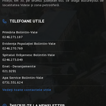
Piteşti, km 30, pe drumul judeţean 601 ce leagă Bucureştiul de
localitatea Videle şi zona petroliferă.
TELEFOANE UTILE
Primăria Bolintin-Vale
0246.271.187
Evidența Populației Bolintin-Vale
0246.270.769
Spitalul Orășenesc Bolintin-Vale
0246.273.049
Enel - Deranjamente
021.9291
Apa Service Bolintin-Vale
0731.551.624
Vedeți toate contactele utile
ÎNSCRIE-TE LA NEWSLETTER