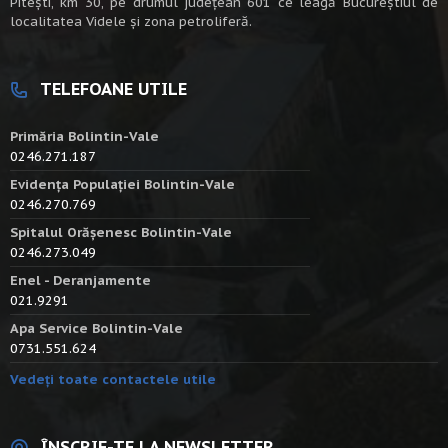
Piteşti, km 30, pe drumul judeţean 601 ce leagă Bucureştiul de
localitatea Videle şi zona petroliferă.
TELEFOANE UTILE
Primăria Bolintin-Vale
0246.271.187
Evidența Populației Bolintin-Vale
0246.270.769
Spitalul Orășenesc Bolintin-Vale
0246.273.049
Enel - Deranjamente
021.9291
Apa Service Bolintin-Vale
0731.551.624
Vedeți toate contactele utile
ÎNSCRIE-TE LA NEWSLETTER