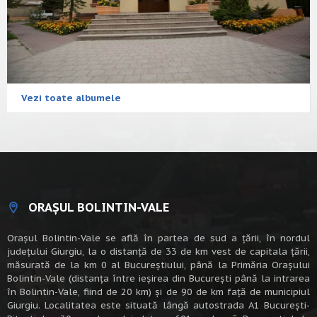
Vezi toate albumele
ORAȘUL BOLINTIN-VALE
Oraşul Bolintin-Vale se află în partea de sud a ţării, în nordul
judeţului Giurgiu, la o distanţă de 33 de km vest de capitala țării,
măsurată de la km 0 al Bucureștiului, până la Primăria Orașului
Bolintin-Vale (distanța între ieșirea din București până la intrarea
în Bolintin-Vale, fiind de 20 km) şi de 90 de km faţă de municipiul
Giurgiu. Localitatea este situată lângă autostrada A1 Bucureşti-