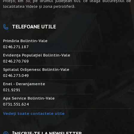
Piteşti, km 30, pe drumul judeţean 601 ce leagă Bucureştiul de
localitatea Videle şi zona petroliferă.
TELEFOANE UTILE
Primăria Bolintin-Vale
0246.271.187
Evidența Populației Bolintin-Vale
0246.270.769
Spitalul Orășenesc Bolintin-Vale
0246.273.049
Enel - Deranjamente
021.9291
Apa Service Bolintin-Vale
0731.551.624
Vedeți toate contactele utile
ÎNSCRIE-TE LA NEWSLETTER