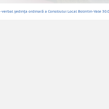
-verbal ședința ordinară a Consiliului Local Bolintin-Vale 30.