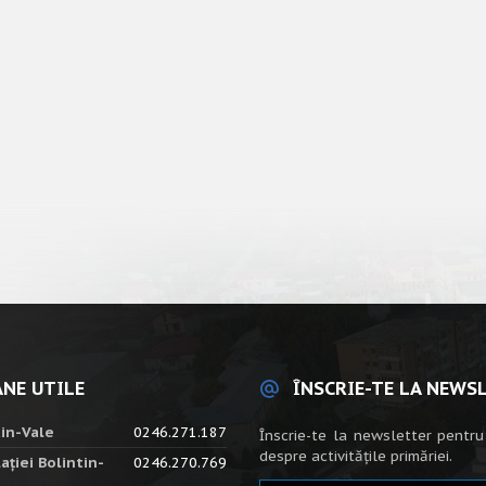
NE UTILE
ÎNSCRIE-TE LA NEWS
tin-Vale
0246.271.187
Înscrie-te la newsletter pentru
despre activitățile primăriei.
ației Bolintin-
0246.270.769