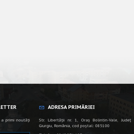
LETTER
ADRESA PRIMĂRIEI
 a primi noutăți
Str. Libertății nr. 1, Oraș Bolintin-Vale, Județ
Giurgiu, România, cod poștal: 085100