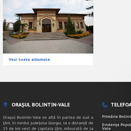
Vezi toate albumele
ORAȘUL BOLINTIN-VALE
TELEFOA
Primăria Bolin
Oraşul Bolintin-Vale se află în partea de sud a
ţării, în nordul judeţului Giurgiu, la o distanţă de
Evidența Popul
33 de km vest de capitala țării, măsurată de la
Vale