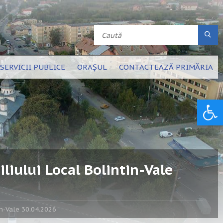
SERVICII PUBLICE
ORAȘUL
CONTACTEAZĂ PRIMĂRIA
Deschide bara de unelte
liului Local Bolintin-Vale
in-Vale 30.04.2026