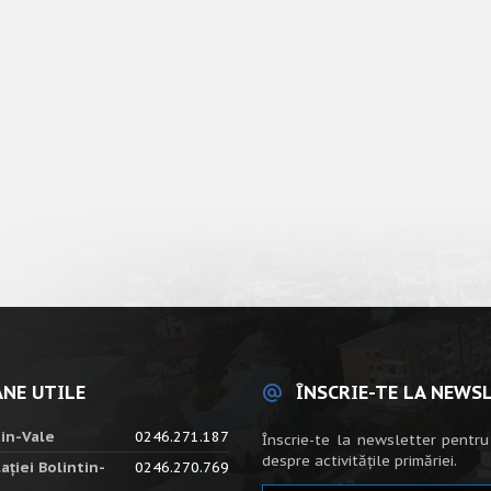
NE UTILE
ÎNSCRIE-TE LA NEWS
tin-Vale
0246.271.187
Înscrie-te la newsletter pentru
despre activitățile primăriei.
ației Bolintin-
0246.270.769