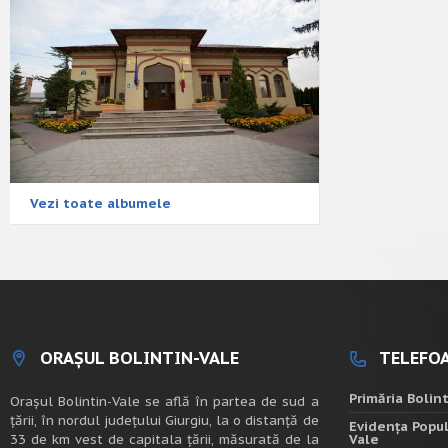
Vezi toate albumele
ORAȘUL BOLINTIN-VALE
TELEFOA
Primăria Bolin
Oraşul Bolintin-Vale se află în partea de sud a
ţării, în nordul judeţului Giurgiu, la o distanţă de
Evidența Popul
33 de km vest de capitala țării, măsurată de la
Vale