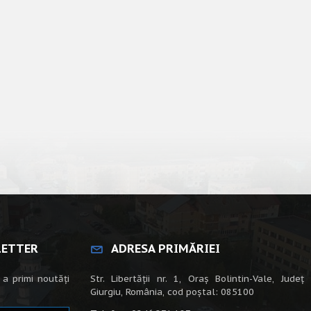
LETTER
ADRESA PRIMĂRIEI
 a primi noutăți
Str. Libertății nr. 1, Oraș Bolintin-Vale, Județ
Giurgiu, România, cod poștal: 085100