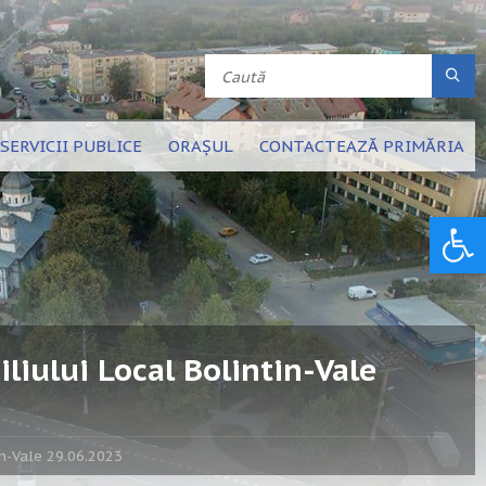
SERVICII PUBLICE
ORAȘUL
CONTACTEAZĂ PRIMĂRIA
Deschide bara de unelte
liului Local Bolintin-Vale
in-Vale 29.06.2023