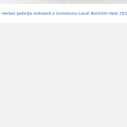
-verbal ședința ordinară a Consiliului Local Bolintin-Vale 29.