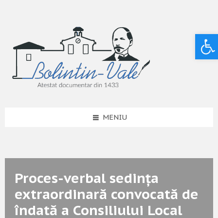
Deschide bara de unelte
MENIU
Proces-verbal sedința
extraordinară convocată de
îndată a Consiliului Local