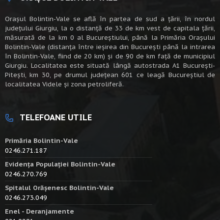
Oraşul Bolintin-Vale se află în partea de sud a ţării, în nordul
judeţului Giurgiu, la o distanţă de 33 de km vest de capitala țării,
măsurată de la km 0 al Bucureștiului, până la Primăria Orașului
Bolintin-Vale (distanța între ieșirea din București până la intrarea
în Bolintin-Vale, fiind de 20 km) şi de 90 de km faţă de municipiul
Giurgiu. Localitatea este situată lângă autostrada A1 Bucureşti-
Piteşti, km 30, pe drumul judeţean 601 ce leagă Bucureştiul de
localitatea Videle şi zona petroliferă.
TELEFOANE UTILE
Primăria Bolintin-Vale
0246.271.187
Evidența Populației Bolintin-Vale
0246.270.769
Spitalul Orășenesc Bolintin-Vale
0246.273.049
Enel - Deranjamente