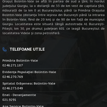
Oraşul Bolintin-Vale se află în partea de sud a ţării, în nordul
judeţului Giurgiu, la o distanţă de 33 de km vest de capitala țării,
măsurată de la km 0 al Bucureștiului, până la Primăria Orașului
Bolintin-Vale (distanța între ieșirea din București până la intrarea
în Bolintin-Vale, fiind de 20 km) şi de 90 de km faţă de municipiul
Giurgiu. Localitatea este situată lângă autostrada A1 Bucureşti-
Piteşti, km 30, pe drumul judeţean 601 ce leagă Bucureştiul de
localitatea Videle şi zona petroliferă.
TELEFOANE UTILE
Primăria Bolintin-Vale
0246.271.187
Evidența Populației Bolintin-Vale
0246.270.769
Spitalul Orășenesc Bolintin-Vale
0246.273.049
Enel - Deranjamente
021.9291
Apa Service Bolintin-Vale