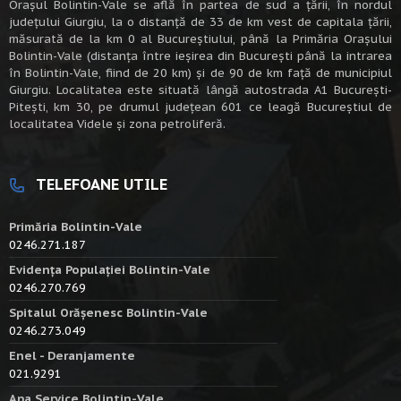
Oraşul Bolintin-Vale se află în partea de sud a ţării, în nordul
judeţului Giurgiu, la o distanţă de 33 de km vest de capitala țării,
măsurată de la km 0 al Bucureștiului, până la Primăria Orașului
Bolintin-Vale (distanța între ieșirea din București până la intrarea
în Bolintin-Vale, fiind de 20 km) şi de 90 de km faţă de municipiul
Giurgiu. Localitatea este situată lângă autostrada A1 Bucureşti-
Piteşti, km 30, pe drumul judeţean 601 ce leagă Bucureştiul de
localitatea Videle şi zona petroliferă.
TELEFOANE UTILE
Primăria Bolintin-Vale
0246.271.187
Evidența Populației Bolintin-Vale
0246.270.769
Spitalul Orășenesc Bolintin-Vale
0246.273.049
Enel - Deranjamente
021.9291
Apa Service Bolintin-Vale