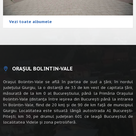
Vezi toate albumele
ORAȘUL BOLINTIN-VALE
Oraşul Bolintin-Vale se află în partea de sud a ţării, în nordul
judeţului Giurgiu, la o distanţă de 33 de km vest de capitala țării,
măsurată de la km 0 al Bucureștiului, până la Primăria Orașului
Bolintin-Vale (distanța între ieșirea din București până la intrarea
în Bolintin-Vale, fiind de 20 km) şi de 90 de km faţă de municipiul
Giurgiu. Localitatea este situată lângă autostrada A1 Bucureşti-
Piteşti, km 30, pe drumul judeţean 601 ce leagă Bucureştiul de
localitatea Videle şi zona petroliferă.