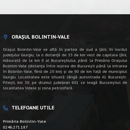
ORAȘUL BOLINTIN-VALE
Oraşul Bolintin-Vale se află în partea de sud a ţării, în nordul
judeţului Giurgiu, la o distanţă de 33 de km vest de capitala țării,
măsurată de la km 0 al Bucureștiului, până la Primăria Orașului
Bolintin-Vale (distanța între ieșirea din București până la intrarea
în Bolintin-Vale, fiind de 20 km) şi de 90 de km faţă de municipiul
Giurgiu. Localitatea este situată lângă autostrada A1 Bucureşti-
Piteşti, km 30, pe drumul judeţean 601 ce leagă Bucureştiul de
localitatea Videle şi zona petroliferă.
TELEFOANE UTILE
Primăria Bolintin-Vale
0246.271.187