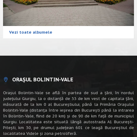
Vezi toate albumele
ORAȘUL BOLINTIN-VALE
Oraşul Bolintin-Vale se află în partea de sud a ţării, în nordul
judeţului Giurgiu, la o distanţă de 33 de km vest de capitala țării,
măsurată de la km 0 al Bucureștiului, până la Primăria Orașului
Bolintin-Vale (distanța între ieșirea din București până la intrarea
în Bolintin-Vale, fiind de 20 km) şi de 90 de km faţă de municipiul
Giurgiu. Localitatea este situată lângă autostrada A1 Bucureşti-
Piteşti, km 30, pe drumul judeţean 601 ce leagă Bucureştiul de
localitatea Videle şi zona petroliferă.