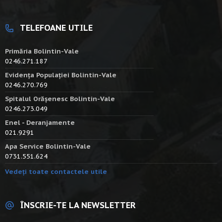
TELEFOANE UTILE
Primăria Bolintin-Vale
0246.271.187
Evidența Populației Bolintin-Vale
0246.270.769
Spitalul Orășenesc Bolintin-Vale
0246.273.049
Enel - Deranjamente
021.9291
Apa Service Bolintin-Vale
0731.551.624
Vedeți toate contactele utile
ÎNSCRIE-TE LA NEWSLETTER