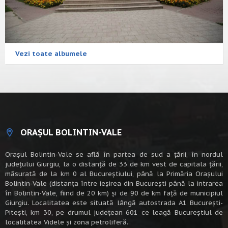
Vezi toate albumele
ORAȘUL BOLINTIN-VALE
Oraşul Bolintin-Vale se află în partea de sud a ţării, în nordul
judeţului Giurgiu, la o distanţă de 33 de km vest de capitala țării,
măsurată de la km 0 al Bucureștiului, până la Primăria Orașului
Bolintin-Vale (distanța între ieșirea din București până la intrarea
în Bolintin-Vale, fiind de 20 km) şi de 90 de km faţă de municipiul
Giurgiu. Localitatea este situată lângă autostrada A1 Bucureşti-
Piteşti, km 30, pe drumul judeţean 601 ce leagă Bucureştiul de
localitatea Videle şi zona petroliferă.