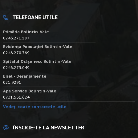
TELEFOANE UTILE
Primăria Bolintin-Vale
0246.271.187
Evidența Populației Bolintin-Vale
0246.270.769
Spitalul Orășenesc Bolintin-Vale
0246.273.049
Enel - Deranjamente
021.9291
Apa Service Bolintin-Vale
0731.551.624
Vedeți toate contactele utile
ÎNSCRIE-TE LA NEWSLETTER