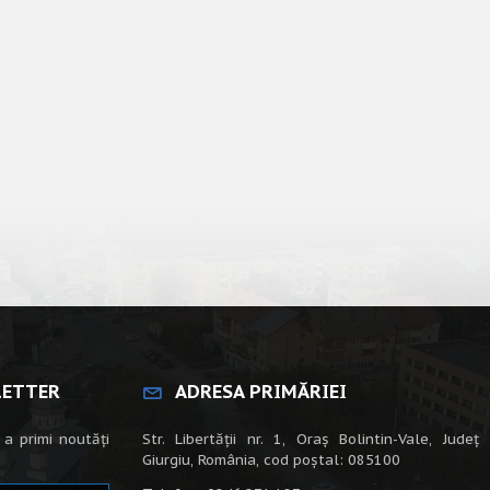
LETTER
ADRESA PRIMĂRIEI
 a primi noutăți
Str. Libertății nr. 1, Oraș Bolintin-Vale, Județ
Giurgiu, România, cod poștal: 085100