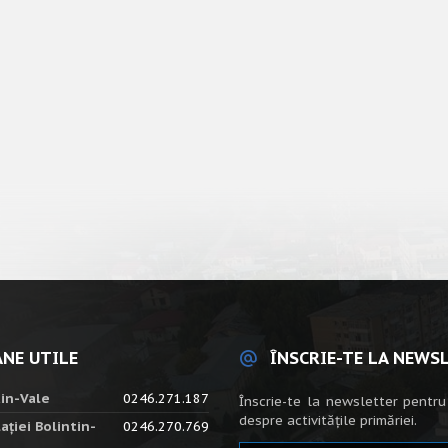
NE UTILE
ÎNSCRIE-TE LA NEWS
tin-Vale
0246.271.187
Înscrie-te la newsletter pentru
despre activitățile primăriei.
ației Bolintin-
0246.270.769