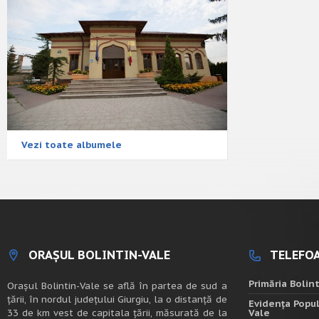
Vezi toate albumele
ORAȘUL BOLINTIN-VALE
TELEFOA
Primăria Bolin
Oraşul Bolintin-Vale se află în partea de sud a
ţării, în nordul judeţului Giurgiu, la o distanţă de
Evidența Popul
33 de km vest de capitala țării, măsurată de la
Vale