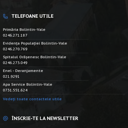
TELEFOANE UTILE
Primăria Bolintin-Vale
0246.271.187
Evidența Populației Bolintin-Vale
0246.270.769
Spitalul Orășenesc Bolintin-Vale
0246.273.049
Enel - Deranjamente
021.9291
Apa Service Bolintin-Vale
0731.551.624
Vedeți toate contactele utile
ÎNSCRIE-TE LA NEWSLETTER