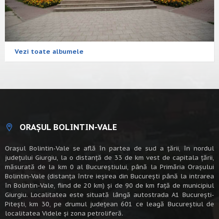
Vezi toate albumele
ORAȘUL BOLINTIN-VALE
Oraşul Bolintin-Vale se află în partea de sud a ţării, în nordul
judeţului Giurgiu, la o distanţă de 33 de km vest de capitala țării,
măsurată de la km 0 al Bucureștiului, până la Primăria Orașului
Bolintin-Vale (distanța între ieșirea din București până la intrarea
în Bolintin-Vale, fiind de 20 km) şi de 90 de km faţă de municipiul
Giurgiu. Localitatea este situată lângă autostrada A1 Bucureşti-
Piteşti, km 30, pe drumul judeţean 601 ce leagă Bucureştiul de
localitatea Videle şi zona petroliferă.