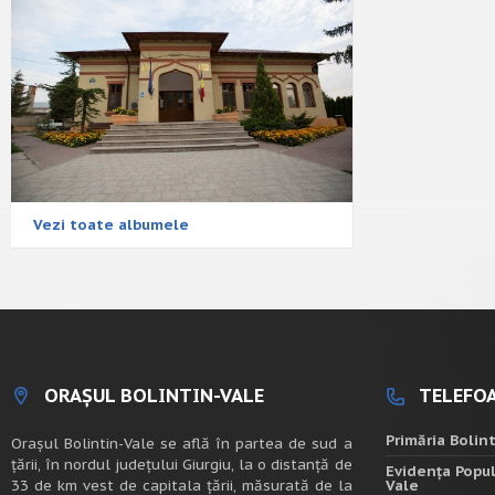
Vezi toate albumele
ORAȘUL BOLINTIN-VALE
TELEFOA
Primăria Bolin
Oraşul Bolintin-Vale se află în partea de sud a
ţării, în nordul judeţului Giurgiu, la o distanţă de
Evidența Popul
33 de km vest de capitala țării, măsurată de la
Vale