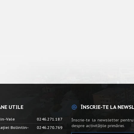
NE UTILE
ÎNSCRIE-TE LA NEWS
tin-Vale
0246.271.187
Înscrie-te la newsletter pentru
despre activitățile primăriei.
ației Bolintin-
0246.270.769