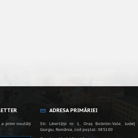
LETTER
ADRESA PRIMĂRIEI
 a primi noutăți
Str. Libertății nr. 1, Oraș Bolintin-Vale, Județ
Giurgiu, România, cod poștal: 085100