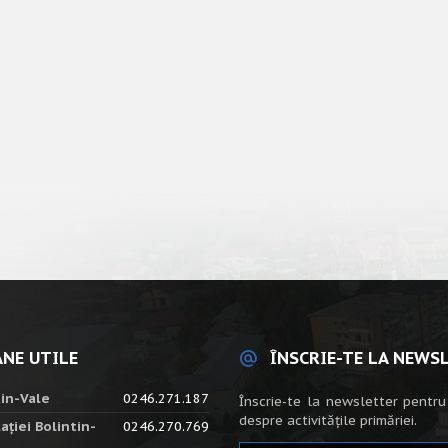
NE UTILE
ÎNSCRIE-TE LA NEWS
tin-Vale
0246.271.187
Înscrie-te la newsletter pentru
despre activitățile primăriei.
ației Bolintin-
0246.270.769