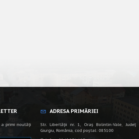
LETTER
ADRESA PRIMĂRIEI
 a primi noutăți
Str. Libertății nr. 1, Oraș Bolintin-Vale, Județ
Giurgiu, România, cod poștal: 085100