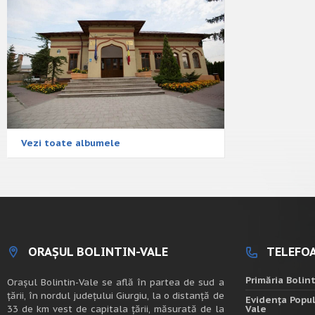
Vezi toate albumele
ORAȘUL BOLINTIN-VALE
TELEFOA
Primăria Bolin
Oraşul Bolintin-Vale se află în partea de sud a
ţării, în nordul judeţului Giurgiu, la o distanţă de
Evidența Popul
33 de km vest de capitala țării, măsurată de la
Vale