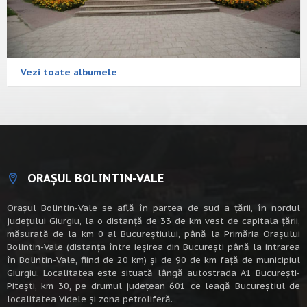
Vezi toate albumele
ORAȘUL BOLINTIN-VALE
Oraşul Bolintin-Vale se află în partea de sud a ţării, în nordul
judeţului Giurgiu, la o distanţă de 33 de km vest de capitala țării,
măsurată de la km 0 al Bucureștiului, până la Primăria Orașului
Bolintin-Vale (distanța între ieșirea din București până la intrarea
în Bolintin-Vale, fiind de 20 km) şi de 90 de km faţă de municipiul
Giurgiu. Localitatea este situată lângă autostrada A1 Bucureşti-
Piteşti, km 30, pe drumul judeţean 601 ce leagă Bucureştiul de
localitatea Videle şi zona petroliferă.