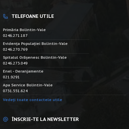
TELEFOANE UTILE
Primăria Bolintin-Vale
0246.271.187
Evidența Populației Bolintin-Vale
0246.270.769
Spitalul Orășenesc Bolintin-Vale
0246.273.049
Enel - Deranjamente
021.9291
Apa Service Bolintin-Vale
0731.551.624
Vedeți toate contactele utile
ÎNSCRIE-TE LA NEWSLETTER