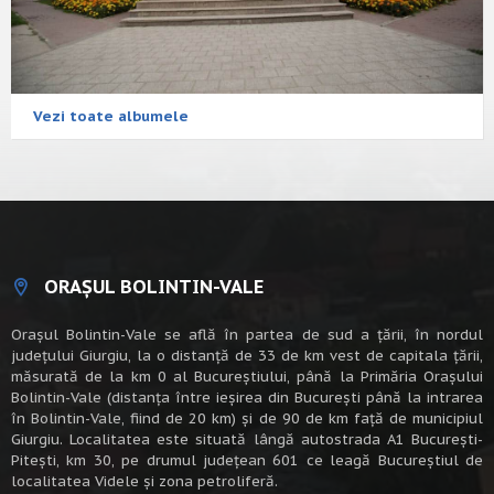
Vezi toate albumele
ORAȘUL BOLINTIN-VALE
Oraşul Bolintin-Vale se află în partea de sud a ţării, în nordul
judeţului Giurgiu, la o distanţă de 33 de km vest de capitala țării,
măsurată de la km 0 al Bucureștiului, până la Primăria Orașului
Bolintin-Vale (distanța între ieșirea din București până la intrarea
în Bolintin-Vale, fiind de 20 km) şi de 90 de km faţă de municipiul
Giurgiu. Localitatea este situată lângă autostrada A1 Bucureşti-
Piteşti, km 30, pe drumul judeţean 601 ce leagă Bucureştiul de
localitatea Videle şi zona petroliferă.