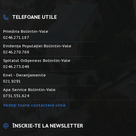
TELEFOANE UTILE
Primăria Bolintin-Vale
0246.271.187
Evidența Populației Bolintin-Vale
0246.270.769
Spitalul Orășenesc Bolintin-Vale
0246.273.049
Enel - Deranjamente
021.9291
Apa Service Bolintin-Vale
0731.551.624
Vedeți toate contactele utile
ÎNSCRIE-TE LA NEWSLETTER