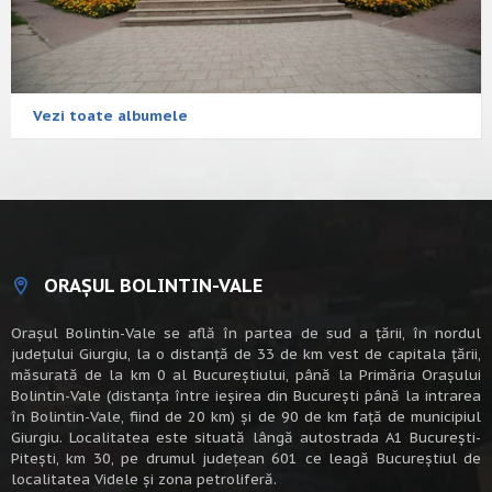
Vezi toate albumele
ORAȘUL BOLINTIN-VALE
Oraşul Bolintin-Vale se află în partea de sud a ţării, în nordul
judeţului Giurgiu, la o distanţă de 33 de km vest de capitala țării,
măsurată de la km 0 al Bucureștiului, până la Primăria Orașului
Bolintin-Vale (distanța între ieșirea din București până la intrarea
în Bolintin-Vale, fiind de 20 km) şi de 90 de km faţă de municipiul
Giurgiu. Localitatea este situată lângă autostrada A1 Bucureşti-
Piteşti, km 30, pe drumul judeţean 601 ce leagă Bucureştiul de
localitatea Videle şi zona petroliferă.