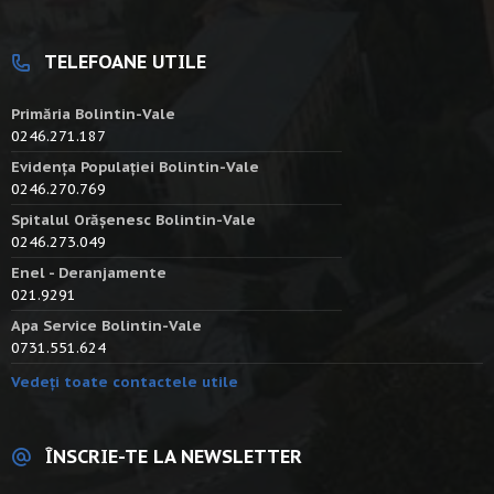
TELEFOANE UTILE
Primăria Bolintin-Vale
0246.271.187
Evidența Populației Bolintin-Vale
0246.270.769
Spitalul Orășenesc Bolintin-Vale
0246.273.049
Enel - Deranjamente
021.9291
Apa Service Bolintin-Vale
0731.551.624
Vedeți toate contactele utile
ÎNSCRIE-TE LA NEWSLETTER