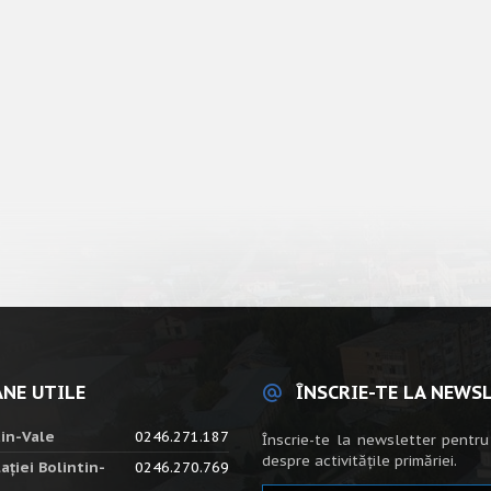
NE UTILE
ÎNSCRIE-TE LA NEWS
tin-Vale
0246.271.187
Înscrie-te la newsletter pentru
despre activitățile primăriei.
ației Bolintin-
0246.270.769