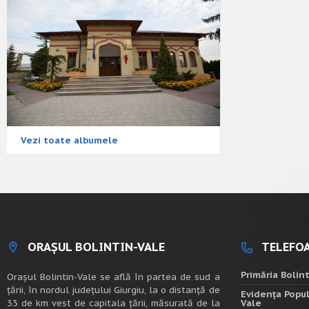
Vezi toate albumele
ORAȘUL BOLINTIN-VALE
TELEFOA
Primăria Bolin
Oraşul Bolintin-Vale se află în partea de sud a
ţării, în nordul judeţului Giurgiu, la o distanţă de
Evidența Popul
33 de km vest de capitala țării, măsurată de la
Vale