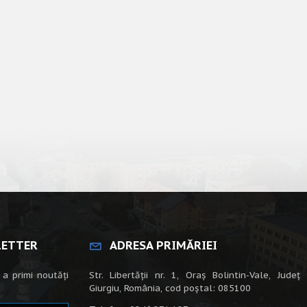
LETTER
ADRESA PRIMĂRIEI
 a primi noutăți
Str. Libertății nr. 1, Oraș Bolintin-Vale, Județ
Giurgiu, România, cod poștal: 085100