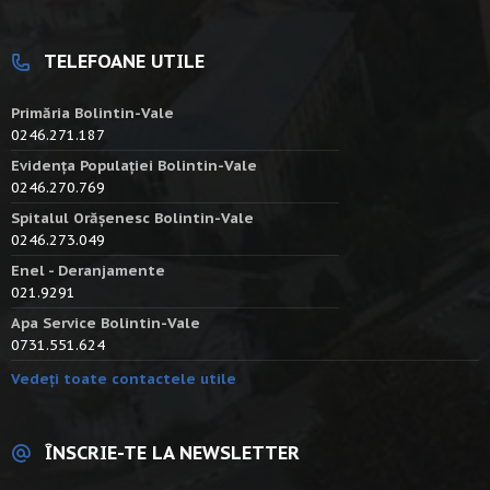
TELEFOANE UTILE
Primăria Bolintin-Vale
0246.271.187
Evidența Populației Bolintin-Vale
0246.270.769
Spitalul Orășenesc Bolintin-Vale
0246.273.049
Enel - Deranjamente
021.9291
Apa Service Bolintin-Vale
0731.551.624
Vedeți toate contactele utile
ÎNSCRIE-TE LA NEWSLETTER