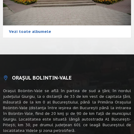
Vezi toate albumele
ORAȘUL BOLINTIN-VALE
Oraşul Bolintin-Vale se află în partea de sud a ţării, în nordul
judeţului Giurgiu, la o distanţă de 33 de km vest de capitala țării,
măsurată de la km 0 al Bucureștiului, până la Primăria Orașului
Bolintin-Vale (distanța între ieșirea din București până la intrarea
în Bolintin-Vale, fiind de 20 km) şi de 90 de km faţă de municipiul
Giurgiu. Localitatea este situată lângă autostrada A1 Bucureşti-
Piteşti, km 30, pe drumul judeţean 601 ce leagă Bucureştiul de
localitatea Videle şi zona petroliferă.