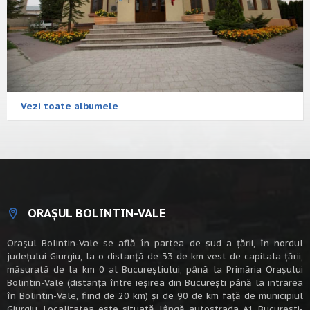
Vezi toate albumele
ORAȘUL BOLINTIN-VALE
Oraşul Bolintin-Vale se află în partea de sud a ţării, în nordul
judeţului Giurgiu, la o distanţă de 33 de km vest de capitala țării,
măsurată de la km 0 al Bucureștiului, până la Primăria Orașului
Bolintin-Vale (distanța între ieșirea din București până la intrarea
în Bolintin-Vale, fiind de 20 km) şi de 90 de km faţă de municipiul
Giurgiu. Localitatea este situată lângă autostrada A1 Bucureşti-