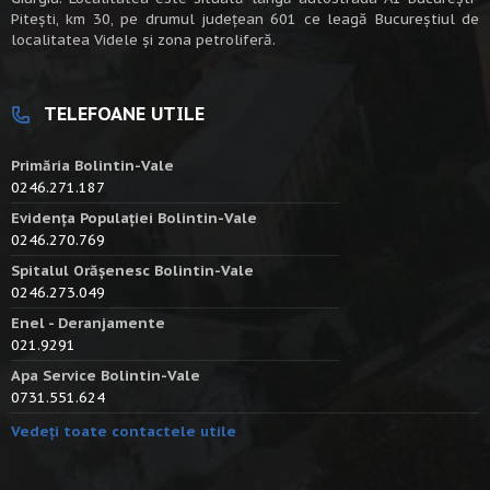
Piteşti, km 30, pe drumul judeţean 601 ce leagă Bucureştiul de
localitatea Videle şi zona petroliferă.
TELEFOANE UTILE
Primăria Bolintin-Vale
0246.271.187
Evidența Populației Bolintin-Vale
0246.270.769
Spitalul Orășenesc Bolintin-Vale
0246.273.049
Enel - Deranjamente
021.9291
Apa Service Bolintin-Vale
0731.551.624
Vedeți toate contactele utile