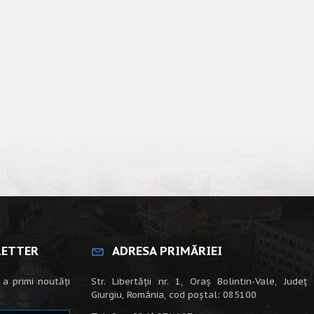
LETTER
ADRESA PRIMĂRIEI
 a primi noutăți
Str. Libertății nr. 1, Oraș Bolintin-Vale, Județ
Giurgiu, România, cod poștal: 085100