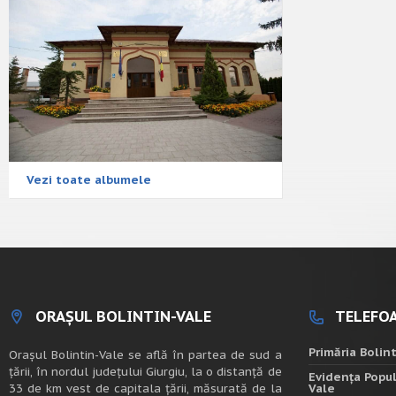
Vezi toate albumele
ORAȘUL BOLINTIN-VALE
TELEFOA
Primăria Bolin
Oraşul Bolintin-Vale se află în partea de sud a
ţării, în nordul judeţului Giurgiu, la o distanţă de
Evidența Popul
33 de km vest de capitala țării, măsurată de la
Vale