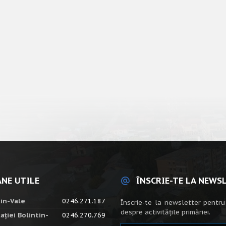
NE UTILE
ÎNSCRIE-TE LA NEWS
tin-Vale
0246.271.187
Înscrie-te la newsletter pentru
despre activitățile primăriei.
ației Bolintin-
0246.270.769