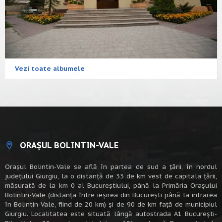
Vezi toate albumele
ORAȘUL BOLINTIN-VALE
Oraşul Bolintin-Vale se află în partea de sud a ţării, în nordul
judeţului Giurgiu, la o distanţă de 33 de km vest de capitala țării,
măsurată de la km 0 al Bucureștiului, până la Primăria Orașului
Bolintin-Vale (distanța între ieșirea din București până la intrarea
în Bolintin-Vale, fiind de 20 km) şi de 90 de km faţă de municipiul
Giurgiu. Localitatea este situată lângă autostrada A1 Bucureşti-