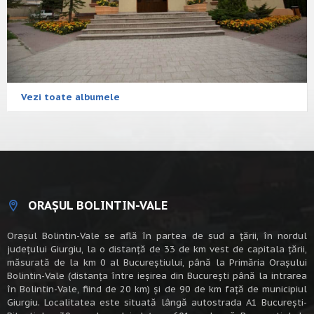
Vezi toate albumele
ORAȘUL BOLINTIN-VALE
Oraşul Bolintin-Vale se află în partea de sud a ţării, în nordul
judeţului Giurgiu, la o distanţă de 33 de km vest de capitala țării,
măsurată de la km 0 al Bucureștiului, până la Primăria Orașului
Bolintin-Vale (distanța între ieșirea din București până la intrarea
în Bolintin-Vale, fiind de 20 km) şi de 90 de km faţă de municipiul
Giurgiu. Localitatea este situată lângă autostrada A1 Bucureşti-