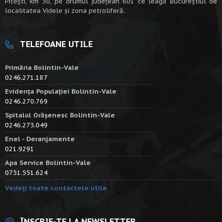
Piteşti, km 30, pe drumul judeţean 601 ce leagă Bucureştiul de
localitatea Videle şi zona petroliferă.
TELEFOANE UTILE
Primăria Bolintin-Vale
0246.271.187
Evidența Populației Bolintin-Vale
0246.270.769
Spitalul Orășenesc Bolintin-Vale
0246.273.049
Enel - Deranjamente
021.9291
Apa Service Bolintin-Vale
0731.551.624
Vedeți toate contactele utile
ÎNSCRIE-TE LA NEWSLETTER