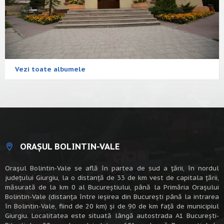
Vezi toate albumele
ORAȘUL BOLINTIN-VALE
Oraşul Bolintin-Vale se află în partea de sud a ţării, în nordul
judeţului Giurgiu, la o distanţă de 33 de km vest de capitala țării,
măsurată de la km 0 al Bucureștiului, până la Primăria Orașului
Bolintin-Vale (distanța între ieșirea din București până la intrarea
în Bolintin-Vale, fiind de 20 km) şi de 90 de km faţă de municipiul
Giurgiu. Localitatea este situată lângă autostrada A1 Bucureşti-