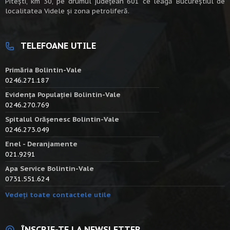
Piteşti, km 30, pe drumul judeţean 601 ce leagă Bucureştiul de
localitatea Videle şi zona petroliferă.
TELEFOANE UTILE
Primăria Bolintin-Vale
0246.271.187
Evidența Populației Bolintin-Vale
0246.270.769
Spitalul Orășenesc Bolintin-Vale
0246.273.049
Enel - Deranjamente
021.9291
Apa Service Bolintin-Vale
0731.551.624
Vedeți toate contactele utile
ÎNSCRIE-TE LA NEWSLETTER