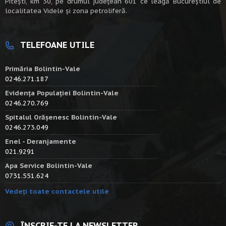
Piteşti, km 30, pe drumul judeţean 601 ce leagă Bucureştiul de
localitatea Videle şi zona petroliferă.
TELEFOANE UTILE
Primăria Bolintin-Vale
0246.271.187
Evidența Populației Bolintin-Vale
0246.270.769
Spitalul Orășenesc Bolintin-Vale
0246.273.049
Enel - Deranjamente
021.9291
Apa Service Bolintin-Vale
0731.551.624
Vedeți toate contactele utile
ÎNSCRIE-TE LA NEWSLETTER