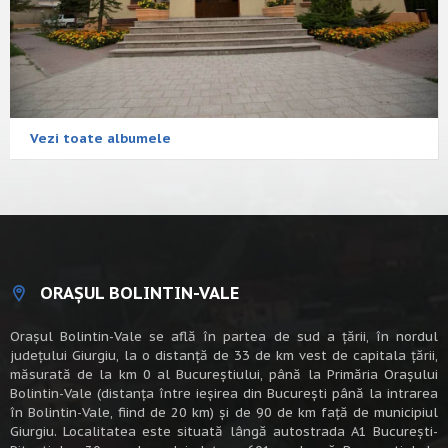
Vezi toate albumele
ORAȘUL BOLINTIN-VALE
Oraşul Bolintin-Vale se află în partea de sud a ţării, în nordul
judeţului Giurgiu, la o distanţă de 33 de km vest de capitala țării,
măsurată de la km 0 al Bucureștiului, până la Primăria Orașului
Bolintin-Vale (distanța între ieșirea din București până la intrarea
în Bolintin-Vale, fiind de 20 km) şi de 90 de km faţă de municipiul
Giurgiu. Localitatea este situată lângă autostrada A1 Bucureşti-