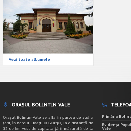
Vezi toate albumele
ORAȘUL BOLINTIN-VALE
TELEFOA
Primăria Bolin
Oraşul Bolintin-Vale se află în partea de sud a
ţării, în nordul judeţului Giurgiu, la o distanţă de
Evidența Popul
33 de km vest de capitala țării, măsurată de la
Vale