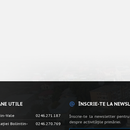
NE UTILE
ÎNSCRIE-TE LA NEWS
tin-Vale
0246.271.187
Înscrie-te la newsletter pentru
despre activitățile primăriei.
ației Bolintin-
0246.270.769