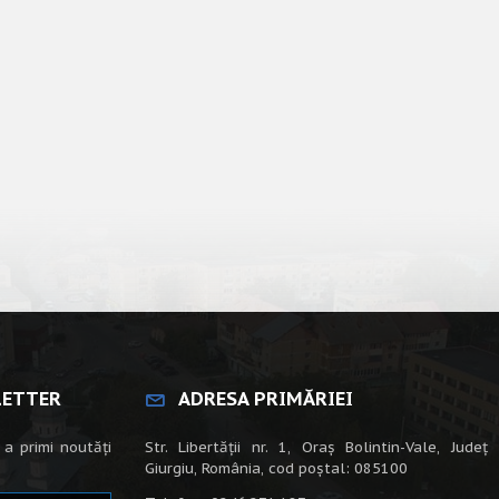
LETTER
ADRESA PRIMĂRIEI
 a primi noutăți
Str. Libertății nr. 1, Oraș Bolintin-Vale, Județ
Giurgiu, România, cod poștal: 085100