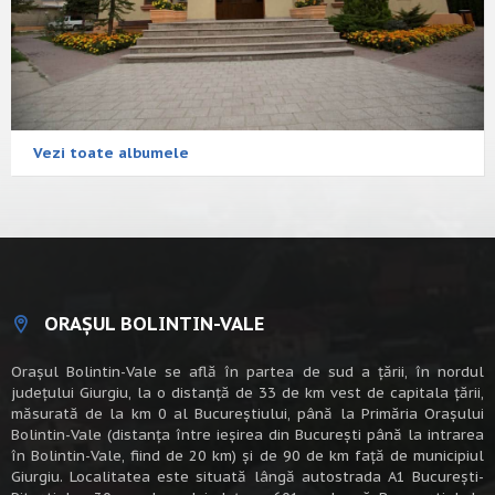
Vezi toate albumele
ORAȘUL BOLINTIN-VALE
Oraşul Bolintin-Vale se află în partea de sud a ţării, în nordul
judeţului Giurgiu, la o distanţă de 33 de km vest de capitala țării,
măsurată de la km 0 al Bucureștiului, până la Primăria Orașului
Bolintin-Vale (distanța între ieșirea din București până la intrarea
în Bolintin-Vale, fiind de 20 km) şi de 90 de km faţă de municipiul
Giurgiu. Localitatea este situată lângă autostrada A1 Bucureşti-