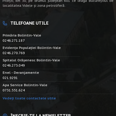
Piteşti, km 30, pe drumul judeţean 601 ce leagă Bucureştiul de
localitatea Videle şi zona petroliferă.
TELEFOANE UTILE
Primăria Bolintin-Vale
0246.271.187
Evidența Populației Bolintin-Vale
0246.270.769
Spitalul Orășenesc Bolintin-Vale
0246.273.049
Enel - Deranjamente
021.9291
Apa Service Bolintin-Vale
0731.551.624
Vedeți toate contactele utile
ÎNSCRIE-TE LA NEWSLETTER