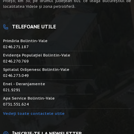
Piteşti, km 30, pe drumul judeţean 601 ce leagă Bucureştiul de
localitatea Videle şi zona petroliferă.
TELEFOANE UTILE
Primăria Bolintin-Vale
0246.271.187
Evidența Populației Bolintin-Vale
0246.270.769
Spitalul Orășenesc Bolintin-Vale
0246.273.049
Enel - Deranjamente
021.9291
Apa Service Bolintin-Vale
0731.551.624
Vedeți toate contactele utile
ÎNSCRIE-TE LA NEWSLETTER