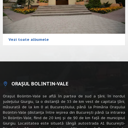
Vezi toate albumele
ORAȘUL BOLINTIN-VALE
Oraşul Bolintin-Vale se află în partea de sud a ţării, în nordul
judeţului Giurgiu, la o distanţă de 33 de km vest de capitala țării,
măsurată de la km 0 al Bucureștiului, până la Primăria Orașului
Bolintin-Vale (distanța între ieșirea din București până la intrarea
în Bolintin-Vale, fiind de 20 km) şi de 90 de km faţă de municipiul
Giurgiu. Localitatea este situată lângă autostrada A1 Bucureşti-