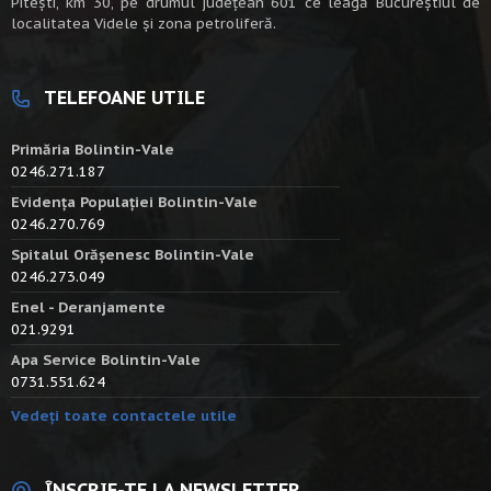
Piteşti, km 30, pe drumul judeţean 601 ce leagă Bucureştiul de
localitatea Videle şi zona petroliferă.
TELEFOANE UTILE
Primăria Bolintin-Vale
0246.271.187
Evidența Populației Bolintin-Vale
0246.270.769
Spitalul Orășenesc Bolintin-Vale
0246.273.049
Enel - Deranjamente
021.9291
Apa Service Bolintin-Vale
0731.551.624
Vedeți toate contactele utile
ÎNSCRIE-TE LA NEWSLETTER