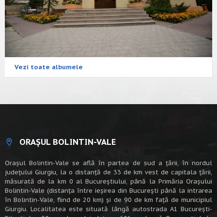
Vezi toate albumele
ORAȘUL BOLINTIN-VALE
Oraşul Bolintin-Vale se află în partea de sud a ţării, în nordul
judeţului Giurgiu, la o distanţă de 33 de km vest de capitala țării,
măsurată de la km 0 al Bucureștiului, până la Primăria Orașului
Bolintin-Vale (distanța între ieșirea din București până la intrarea
în Bolintin-Vale, fiind de 20 km) şi de 90 de km faţă de municipiul
Giurgiu. Localitatea este situată lângă autostrada A1 Bucureşti-