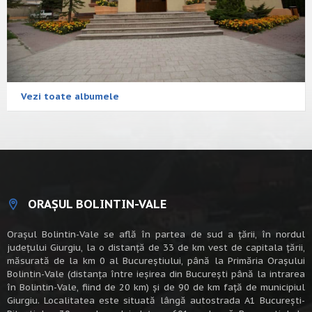
Vezi toate albumele
ORAȘUL BOLINTIN-VALE
Oraşul Bolintin-Vale se află în partea de sud a ţării, în nordul
judeţului Giurgiu, la o distanţă de 33 de km vest de capitala țării,
măsurată de la km 0 al Bucureștiului, până la Primăria Orașului
Bolintin-Vale (distanța între ieșirea din București până la intrarea
în Bolintin-Vale, fiind de 20 km) şi de 90 de km faţă de municipiul
Giurgiu. Localitatea este situată lângă autostrada A1 Bucureşti-