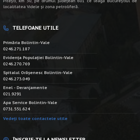
Piteşti, km 30, pe drumul judeţean 601 ce leagă Bucureştiul de
localitatea Videle şi zona petroliferă.
TELEFOANE UTILE
Primăria Bolintin-Vale
0246.271.187
Evidența Populației Bolintin-Vale
0246.270.769
Spitalul Orășenesc Bolintin-Vale
0246.273.049
Enel - Deranjamente
021.9291
Apa Service Bolintin-Vale
0731.551.624
Vedeți toate contactele utile
ÎNSCRIE-TE LA NEWSLETTER