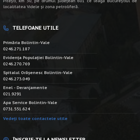
Piteşti, km 30, pe drumul judeţean 601 ce leagă Bucureştiul de
localitatea Videle şi zona petroliferă.
TELEFOANE UTILE
Primăria Bolintin-Vale
0246.271.187
Evidența Populației Bolintin-Vale
0246.270.769
Spitalul Orășenesc Bolintin-Vale
0246.273.049
Enel - Deranjamente
021.9291
Apa Service Bolintin-Vale
0731.551.624
Vedeți toate contactele utile
ÎNSCRIE-TE LA NEWSLETTER