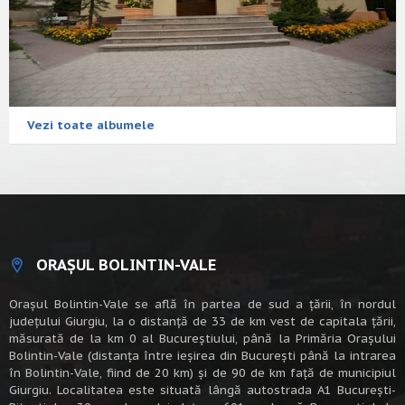
Vezi toate albumele
ORAȘUL BOLINTIN-VALE
Oraşul Bolintin-Vale se află în partea de sud a ţării, în nordul
judeţului Giurgiu, la o distanţă de 33 de km vest de capitala țării,
măsurată de la km 0 al Bucureștiului, până la Primăria Orașului
Bolintin-Vale (distanța între ieșirea din București până la intrarea
în Bolintin-Vale, fiind de 20 km) şi de 90 de km faţă de municipiul
Giurgiu. Localitatea este situată lângă autostrada A1 Bucureşti-