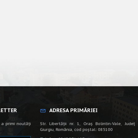
LETTER
ADRESA PRIMĂRIEI
 a primi noutăți
Str. Libertății nr. 1, Oraș Bolintin-Vale, Județ
Giurgiu, România, cod poștal: 085100