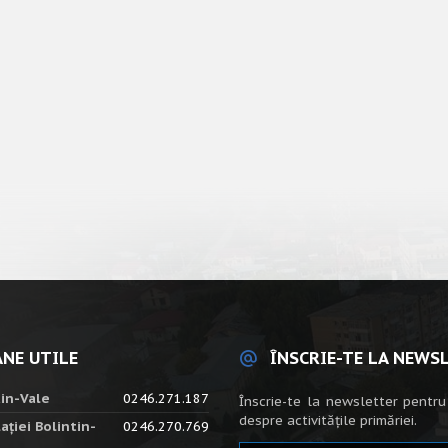
NE UTILE
ÎNSCRIE-TE LA NEWS
tin-Vale
0246.271.187
Înscrie-te la newsletter pentru
despre activitățile primăriei.
ației Bolintin-
0246.270.769