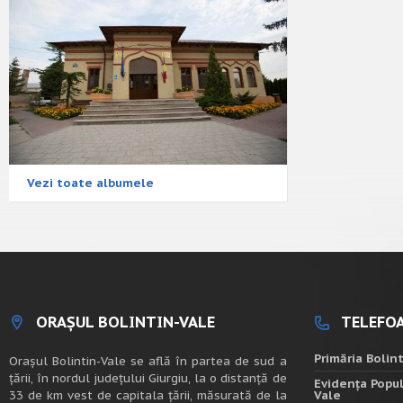
Vezi toate albumele
ORAȘUL BOLINTIN-VALE
TELEFOA
Primăria Bolin
Oraşul Bolintin-Vale se află în partea de sud a
ţării, în nordul judeţului Giurgiu, la o distanţă de
Evidența Popul
33 de km vest de capitala țării, măsurată de la
Vale