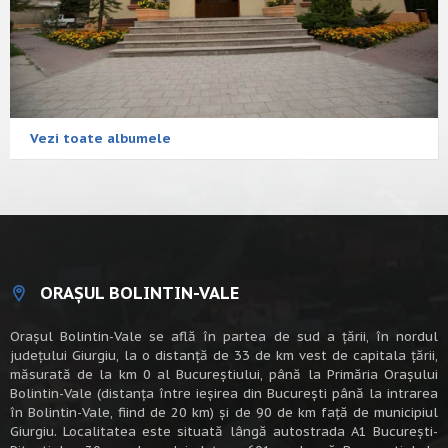
Vezi toate albumele
ORAȘUL BOLINTIN-VALE
Oraşul Bolintin-Vale se află în partea de sud a ţării, în nordul
judeţului Giurgiu, la o distanţă de 33 de km vest de capitala țării,
măsurată de la km 0 al Bucureștiului, până la Primăria Orașului
Bolintin-Vale (distanța între ieșirea din București până la intrarea
în Bolintin-Vale, fiind de 20 km) şi de 90 de km faţă de municipiul
Giurgiu. Localitatea este situată lângă autostrada A1 Bucureşti-