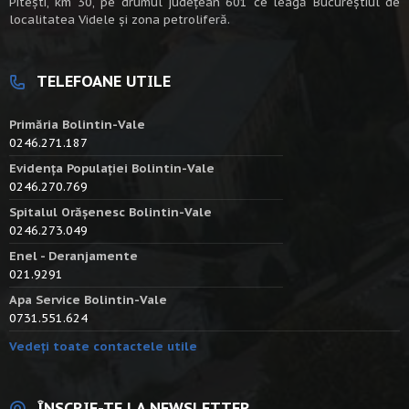
Piteşti, km 30, pe drumul judeţean 601 ce leagă Bucureştiul de
localitatea Videle şi zona petroliferă.
TELEFOANE UTILE
Primăria Bolintin-Vale
0246.271.187
Evidența Populației Bolintin-Vale
0246.270.769
Spitalul Orășenesc Bolintin-Vale
0246.273.049
Enel - Deranjamente
021.9291
Apa Service Bolintin-Vale
0731.551.624
Vedeți toate contactele utile
ÎNSCRIE-TE LA NEWSLETTER