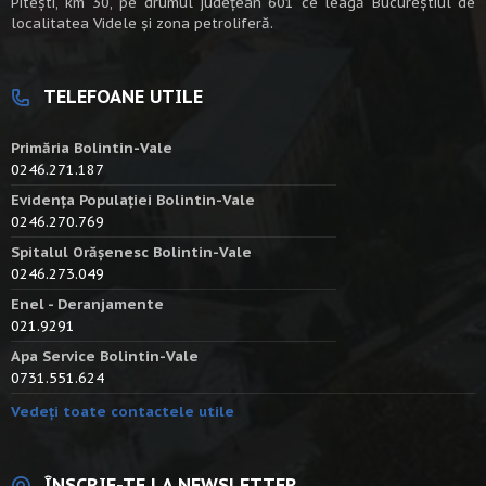
Piteşti, km 30, pe drumul judeţean 601 ce leagă Bucureştiul de
localitatea Videle şi zona petroliferă.
TELEFOANE UTILE
Primăria Bolintin-Vale
0246.271.187
Evidența Populației Bolintin-Vale
0246.270.769
Spitalul Orășenesc Bolintin-Vale
0246.273.049
Enel - Deranjamente
021.9291
Apa Service Bolintin-Vale
0731.551.624
Vedeți toate contactele utile
ÎNSCRIE-TE LA NEWSLETTER