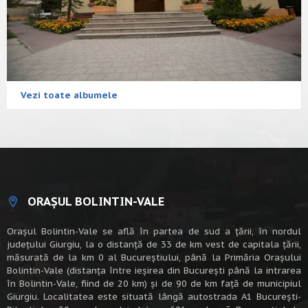
Vezi toate albumele
ORAȘUL BOLINTIN-VALE
Oraşul Bolintin-Vale se află în partea de sud a ţării, în nordul
judeţului Giurgiu, la o distanţă de 33 de km vest de capitala țării,
măsurată de la km 0 al Bucureștiului, până la Primăria Orașului
Bolintin-Vale (distanța între ieșirea din București până la intrarea
în Bolintin-Vale, fiind de 20 km) şi de 90 de km faţă de municipiul
Giurgiu. Localitatea este situată lângă autostrada A1 Bucureşti-