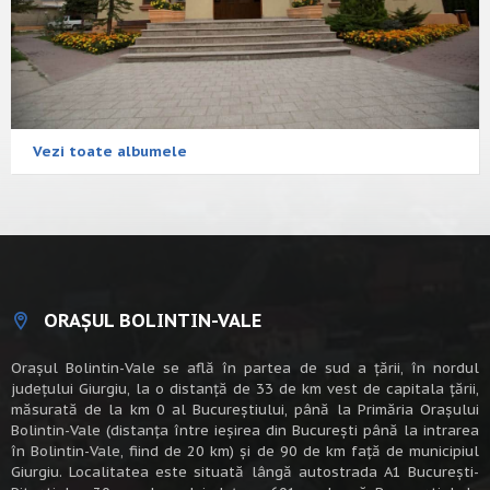
Vezi toate albumele
ORAȘUL BOLINTIN-VALE
Oraşul Bolintin-Vale se află în partea de sud a ţării, în nordul
judeţului Giurgiu, la o distanţă de 33 de km vest de capitala țării,
măsurată de la km 0 al Bucureștiului, până la Primăria Orașului
Bolintin-Vale (distanța între ieșirea din București până la intrarea
în Bolintin-Vale, fiind de 20 km) şi de 90 de km faţă de municipiul
Giurgiu. Localitatea este situată lângă autostrada A1 Bucureşti-