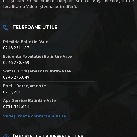
Piteşti, km 30, pe drumul judeţean 601 ce leagă Bucureştiul de
localitatea Videle şi zona petroliferă.
TELEFOANE UTILE
Primăria Bolintin-Vale
0246.271.187
Evidența Populației Bolintin-Vale
0246.270.769
Spitalul Orășenesc Bolintin-Vale
0246.273.049
Enel - Deranjamente
021.9291
Apa Service Bolintin-Vale
0731.551.624
Vedeți toate contactele utile
ÎNSCRIE-TE LA NEWSLETTER