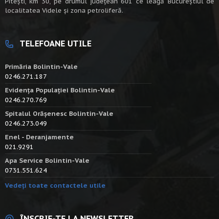
Piteşti, km 30, pe drumul judeţean 601 ce leagă Bucureştiul de
localitatea Videle şi zona petroliferă.
TELEFOANE UTILE
Primăria Bolintin-Vale
0246.271.187
Evidența Populației Bolintin-Vale
0246.270.769
Spitalul Orășenesc Bolintin-Vale
0246.273.049
Enel - Deranjamente
021.9291
Apa Service Bolintin-Vale
0731.551.624
Vedeți toate contactele utile
ÎNSCRIE-TE LA NEWSLETTER