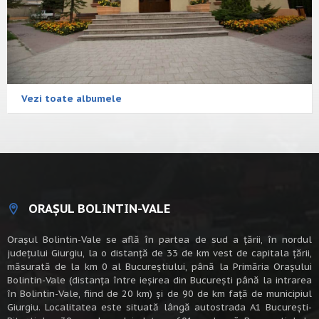
Vezi toate albumele
ORAȘUL BOLINTIN-VALE
Oraşul Bolintin-Vale se află în partea de sud a ţării, în nordul
judeţului Giurgiu, la o distanţă de 33 de km vest de capitala țării,
măsurată de la km 0 al Bucureștiului, până la Primăria Orașului
Bolintin-Vale (distanța între ieșirea din București până la intrarea
în Bolintin-Vale, fiind de 20 km) şi de 90 de km faţă de municipiul
Giurgiu. Localitatea este situată lângă autostrada A1 Bucureşti-